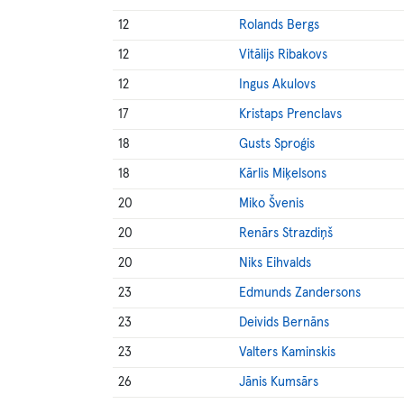
12
Rolands Bergs
12
Vitālijs Ribakovs
12
Ingus Akulovs
17
Kristaps Prenclavs
18
Gusts Sproģis
18
Kārlis Miķelsons
20
Miko Švenis
20
Renārs Strazdiņš
20
Niks Eihvalds
23
Edmunds Zandersons
23
Deivids Bernāns
23
Valters Kaminskis
26
Jānis Kumsārs