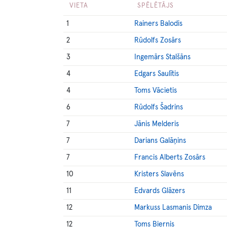
VIETA
SPĒLĒTĀJS
1
Rainers Balodis
2
Rūdolfs Zosārs
3
Ingemārs Stalšāns
4
Edgars Saulītis
4
Toms Vācietis
6
Rūdolfs Šadrins
7
Jānis Melderis
7
Darians Galāņins
7
Francis Alberts Zosārs
10
Kristers Slavēns
11
Edvards Glāzers
12
Markuss Lasmanis Dimza
12
Toms Biernis