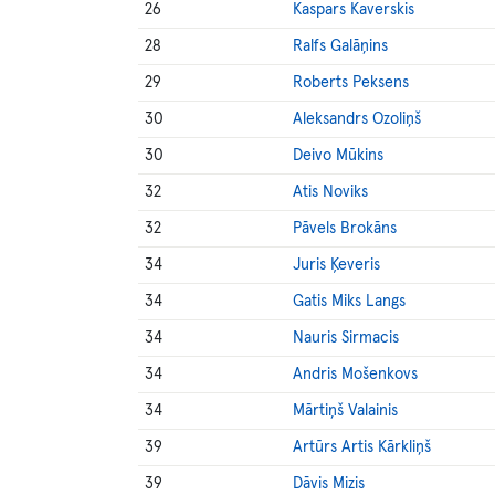
26
Kaspars Kaverskis
28
Ralfs Galāņins
29
Roberts Peksens
30
Aleksandrs Ozoliņš
30
Deivo Mūkins
32
Atis Noviks
32
Pāvels Brokāns
34
Juris Ķeveris
34
Gatis Miks Langs
34
Nauris Sirmacis
34
Andris Mošenkovs
34
Mārtiņš Valainis
39
Artūrs Artis Kārkliņš
39
Dāvis Mizis