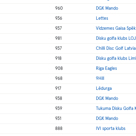
960
DGK Mando
936
Lettes
937
Vidzemes Gaisa Spēk
981
Disku golfa klubs LO
937
Chilli Disc Golf Latvia
918
Disku golfa klubs Li
908
Riga Eagles
968
9Hill
917
Lēdurga
938
DGK Mando
939
Tukuma Disku Golfa 
931
DGK Mando
888
IVI sporta klubs