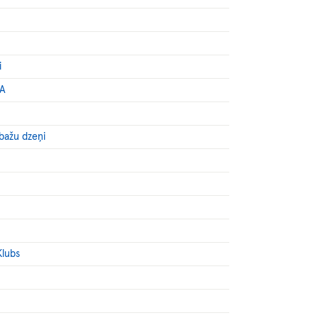
i
JA
mbažu dzeņi
Klubs