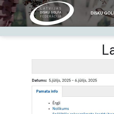
Pārlekt
uz
Main
DISKU GOL
galveno
navigation
saturu
User
account
menu
L
Datums
5.jūlijs, 2025
-
6.jūlijs, 2025
Pamata info
(aktīvā
cilne)
Ērgļi
Nolikums