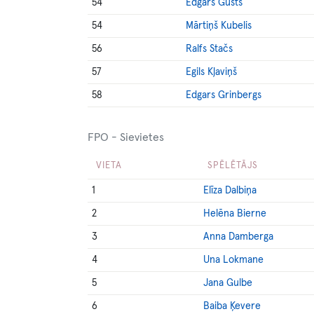
54
Edgars Gusts
54
Mārtiņš Kubelis
56
Ralfs Stačs
57
Egils Kļaviņš
58
Edgars Grinbergs
FPO - Sievietes
VIETA
SPĒLĒTĀJS
1
Elīza Dalbiņa
2
Helēna Bierne
3
Anna Damberga
4
Una Lokmane
5
Jana Gulbe
6
Baiba Ķevere