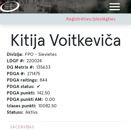
Pārlekt
uz
galveno
User
Reģistrēties/pieslēgties
account
saturu
menu
Kitija Voitkeviča
Divīzija
FPO - Sievietes
LDGF #
220024
DG Metrix #
135633
PDGA #
271475
PDGA reitings
844
PDGA status
✔
PDGA punkti
142.50
PDGA punkti AM
0.00
Izlases punkti
10082.50
Statuss
Aktīvs
SACENSĪBAS